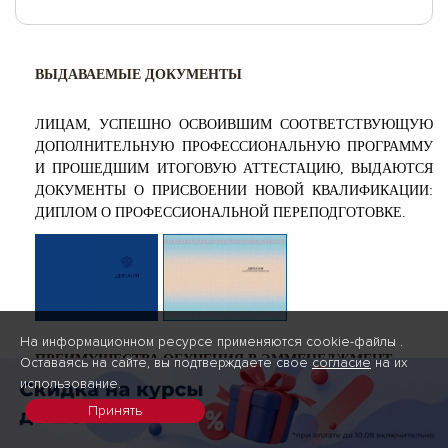
ВЫДАВАЕМЫЕ ДОКУМЕНТЫ
ЛИЦАМ, УСПЕШНО ОСВОИВШИМ СООТВЕТСТВУЮЩУЮ
ДОПОЛНИТЕЛЬНУЮ ПРОФЕССИОНАЛЬНУЮ ПРОГРАММУ
И ПРОШЕДШИМ ИТОГОВУЮ АТТЕСТАЦИЮ, ВЫДАЮТСЯ
ДОКУМЕНТЫ О ПРИСВОЕНИИ НОВОЙ КВАЛИФИКАЦИИ:
ДИПЛОМ О ПРОФЕССИОНАЛЬНОЙ ПЕРЕПОДГОТОВКЕ.
На информационном ресурсе применяются cookie-файлы .
ПРЕИМУЩЕСТВА ОБУЧЕНИЯ В ЭММЕНЕДЖМЕНТ
Оставаясь на сайте, вы подтверждаете свое
согласие
на их
использование.
Принять
Преподаватели – действующие эксперты
Они регулярно отслеживают изменения в