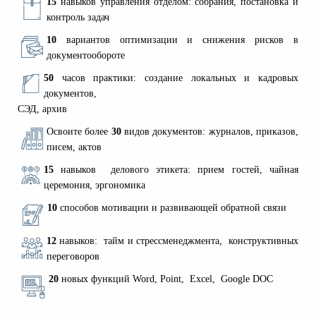
15
навыков управления отделом: собрания, постановка и
контроль задач
10
вариантов оптимизации и снижения рисков в
документообороте
50
часов практики: создание локальных и кадровых
документов,
СЭД, архив
Освоите более
30
видов документов: журналов, приказов,
писем, актов
15
навыков делового этикета: прием гостей, чайная
церемония, эргономика
10
способов мотивации и развивающей обратной связи
12
навыков: тайм и стрессменеджмента, конструктивных
переговоров
20
новых функций
Word, Point, Excel, Google DOC