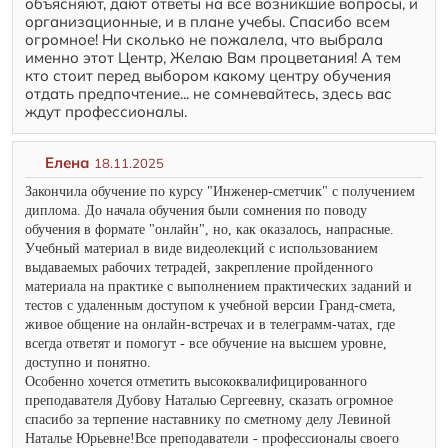
объясняют, дают ответы на все возникшие вопросы, и
организационные, и в плане учебы. Спасибо всем
огромное! Ни сколько не пожалела, что выбрала
именно этот Центр, Желаю Вам процветания! А тем
кто стоит перед выбором какому центру обучения
отдать предпочтение... не сомневайтесь, здесь вас
ждут профессионалы.
Елена
18.11.2025
Закончила обучение по курсу "Инженер-сметчик" с получением
диплома. До начала обучения были сомнения по поводу
обучения в формате "онлайн", но, как оказалось, напрасные.
Учебный материал в виде видеолекций с использованием
выдаваемых рабочих тетрадей, закрепление пройденного
материала на практике с выполнением практических заданий и
тестов с удаленным доступом к учебной версии Гранд-смета,
живое общение на онлайн-встречах и в телеграмм-чатах, где
всегда ответят и помогут - все обучение на высшем уровне,
доступно и понятно.
Особенно хочется отметить высококвалифицированного
преподавателя Дубову Наталью Сергеевну, сказать огромное
спасибо за терпение наставнику по сметному делу Левиной
Наталье Юрьевне!Все преподаватели - профессионалы своего