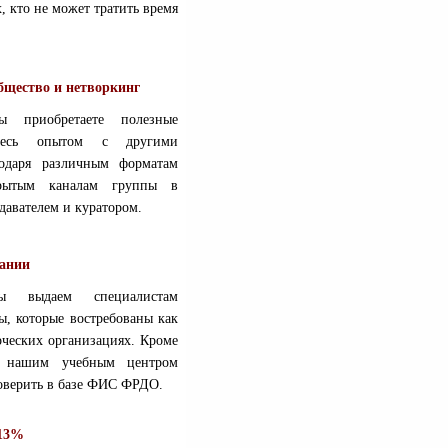
, кто не может тратить время
бщество и нетворкинг
 приобретаете полезные
тесь опытом с другими
одаря различным форматам
крытым каналам группы в
давателем и куратором.
вании
ы выдаем специалистам
, которые востребованы как
рческих организациях. Кроме
ых нашим учебным центром
роверить в базе ФИС ФРДО.
 13%