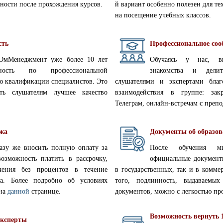
ьности после прохождения курсов.
й вариант особенно полезен для тех
на посещение учебных классов.
сть
Профессиональное соо
ЭмМенеджмент уже более 10 лет
Обучаясь у нас, вы
ьность по профессиональной
знакомства и дели
ю квалификации специалистов. Это
слушателями и экспертами благ
ать слушателям лучшее качество
взаимодействия в группе: за
Телеграм, онлайн-встречам с препо
ежа
Документы об образо
разу же вносить полную оплату за
После обучения м
возможность платить в рассрочку,
официальные документы
учения без процентов в течение
в государственных, так и в комме
ка. Более подробно об условиях
того, подлинность, выдаваем
 на
данной
странице.
документов, можно с легкостью п
Возможность вернуть
эксперты