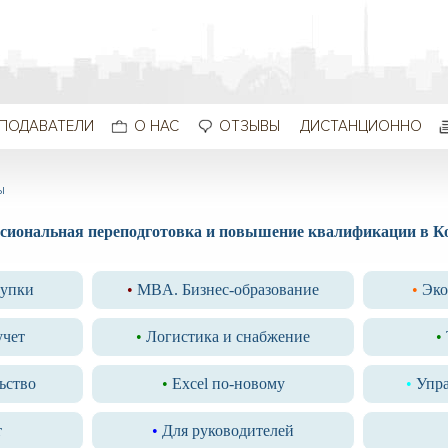
ПОДАВАТЕЛИ
О НАС
ОТЗЫВЫ
ДИСТАНЦИОННО
ы
сиональная переподготовка и повышение квалификации в К
купки
•
MBA. Бизнес-образование
•
Эко
учет
•
Логистика и снабжение
•
ьство
•
Excel по-новому
•
Упр
т
•
Для руководителей