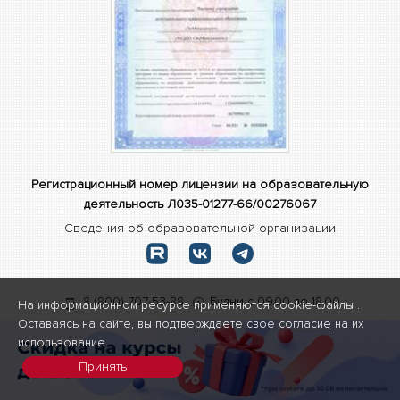
Регистрационный номер лицензии на образовательную
деятельность Л035-01277-66/00276067
Сведения об образовательной организации
8 (800) 707-53-88
Будни с 09.00 до 18.00
На информационном ресурсе применяются cookie-файлы .
Оставаясь на сайте, вы подтверждаете свое
согласие
на их
Кострома
,
Долматова 1
,
Предварительно позвоните или
использование.
оставьте заявку на сайте
Принять
→ Предварительно позвоните или оставьте заявку на сайте
Карта сайта