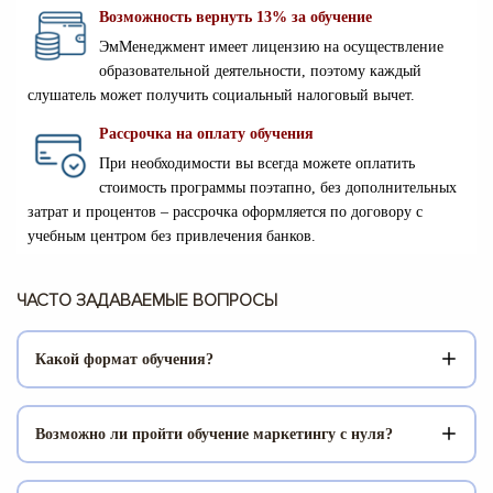
Возможность вернуть 13% за обучение
ЭмМенеджмент имеет лицензию на осуществление
образовательной деятельности, поэтому каждый
слушатель может получить социальный налоговый вычет.
Рассрочка на оплату обучения
При необходимости вы всегда можете оплатить
стоимость программы поэтапно, без дополнительных
затрат и процентов – рассрочка оформляется по договору с
учебным центром без привлечения банков.
ЧАСТО ЗАДАВАЕМЫЕ ВОПРОСЫ
Какой формат обучения?
Курс "Эффективный маркетинг и интернет-продвижение"
организован в дистанционном формате через
Возможно ли пройти обучение маркетингу с нуля?
образовательную платформу. Слушатели проходят темы
индивидуально по предоставленным лекциям, которые
Да. Команда учебного центра разработала образовательные