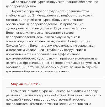
Об организации курса «Документационное обеспечение-
делопроизводство»
Выражаю огромную благодарность специалистам
учебного центра ЭмМенеджмент за подбор материала к
организации учебного курса «Документационное
обеспечение-делопроизводство». За привлечение
суперграмотного специалиста Подкорытову Галину
Валентиновну, человека, преданного сфере
делопроизводства, держащего руку на пульсе и
понимающего всю важность выдаваемой информации.
Слушая Галину Валентиновну, невозможно не заразиться
интересом и мотивацией к глубокому погружению в
нормативы и схемы организации эффективного
документооборота. Курс позволил привести в соответствие
некоторые организационно-распорядительные документы в
организации, а также по новому оценить важность службы
документооборота в системе управления.
Мария
24.07.2019
Только закончился курс «Финансовый анализ» и я сразу
решила написать восторженный отзыв. Для меня было много
полезной и новой информации, огромный плюс,что
преподаватель (Романова Ульяна Владимировна) сама