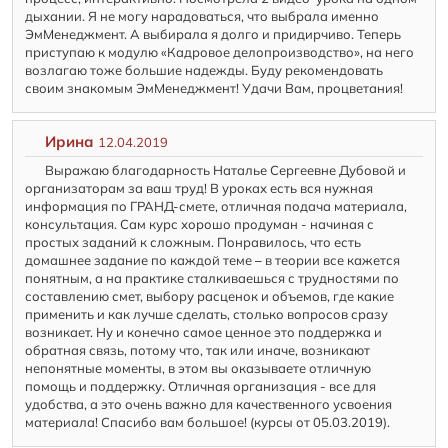
дыхании. Я не могу нарадоваться, что выбрала именно
ЭмМенеджмент. А выбирала я долго и придирчиво. Теперь
приступаю к модулю «Кадровое делопроизводство», на него
возлагаю тоже большие надежды. Буду рекомендовать
своим знакомым ЭмМенеджмент! Удачи Вам, процветания!
Ирина
12.04.2019
Выражаю благодарность Наталье Сергеевне Дубовой и
организаторам за ваш труд! В уроках есть вся нужная
информация по ГРАНД-смете, отличная подача материала,
консультация. Сам курс хорошо продуман - начиная с
простых заданий к сложным. Понравилось, что есть
домашнее задание по каждой теме – в теории все кажется
понятным, а на практике сталкиваешься с трудностями по
составлению смет, выбору расценок и объемов, где какие
применить и как лучше сделать, столько вопросов сразу
возникает. Ну и конечно самое ценное это поддержка и
обратная связь, потому что, так или иначе, возникают
непонятные моменты, в этом вы оказываете отличную
помощь и поддержку. Отличная организация - все для
удобства, а это очень важно для качественного усвоения
материала! Спасибо вам большое! (курсы от 05.03.2019).