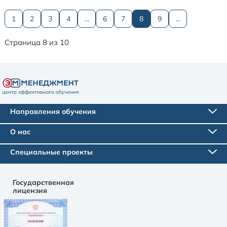
1
2
3
4
...
6
7
8
9
...
Страница 8 из 10
Направления обучения
О нас
Специальные проекты
Государственная
лицензия