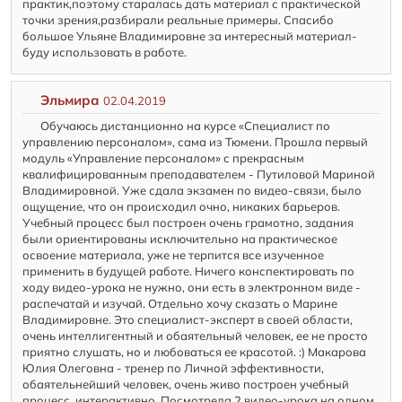
практик,поэтому старалась дать материал с практической
точки зрения,разбирали реальные примеры. Спасибо
большое Ульяне Владимировне за интересный материал-
буду использовать в работе.
Эльмира
02.04.2019
Обучаюсь дистанционно на курсе «Специалист по
управлению персоналом», сама из Тюмени. Прошла первый
модуль «Управление персоналом» с прекрасным
квалифицированным преподавателем - Путиловой Мариной
Владимировной. Уже сдала экзамен по видео-связи, было
ощущение, что он происходил очно, никаких барьеров.
Учебный процесс был построен очень грамотно, задания
были ориентированы исключительно на практическое
освоение материала, уже не терпится все изученное
применить в будущей работе. Ничего конспектировать по
ходу видео-урока не нужно, они есть в электронном виде -
распечатай и изучай. Отдельно хочу сказать о Марине
Владимировне. Это специалист-эксперт в своей области,
очень интеллигентный и обаятельный человек, ее не просто
приятно слушать, но и любоваться ее красотой. :) Макарова
Юлия Олеговна - тренер по Личной эффективности,
обаятельнейший человек, очень живо построен учебный
процесс, интерактивно. Посмотрела 2 видео-урока на одном