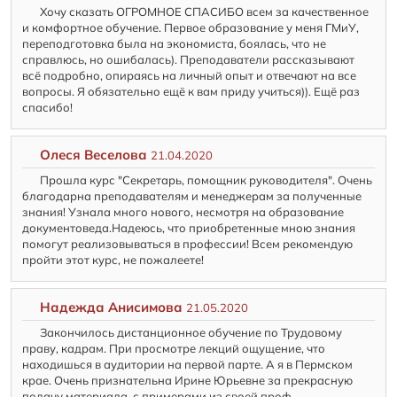
Хочу сказать ОГРОМНОЕ СПАСИБО всем за качественное
и комфортное обучение. Первое образование у меня ГМиУ,
переподготовка была на экономиста, боялась, что не
справлюсь, но ошибалась). Преподаватели рассказывают
всё подробно, опираясь на личный опыт и отвечают на все
вопросы. Я обязательно ещё к вам приду учиться)). Ещё раз
спасибо!
Олеся Веселова
21.04.2020
Прошла курс "Секретарь, помощник руководителя". Очень
благодарна преподавателям и менеджерам за полученные
знания! Узнала много нового, несмотря на образование
документоведа.Надеюсь, что приобретенные мною знания
помогут реализовываться в профессии! Всем рекомендую
пройти этот курс, не пожалеете!
Надежда Анисимова
21.05.2020
Закончилось дистанционное обучение по Трудовому
праву, кадрам. При просмотре лекций ощущение, что
находишься в аудитории на первой парте. А я в Пермском
крае. Очень признательна Ирине Юрьевне за прекрасную
подачу материала, с примерами из своей проф.