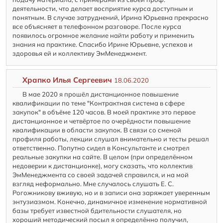
деятельности, что делает восприятие курса доступным и
понятным. В случае затруднений, Ирина Юрьевна прекрасно
все объясняет в телефонном разговоре. После курса
появилось огромное желание найти работу и применить
знания на практике. Спасибо Ирине Юрьевне, успехов и
здоровья ей и коллективу ЭмМенеджмент.
Храпко Илья Сергеевич
18.06.2020
В мае 2020 я прошёл дистанционное повышение
квалификации по теме "Контрактная система в сфере
закупок" в объёме 120 часов. В моей практике это первое
дистанционное и четвёртое по очерёдности повышение
квалификации в области закупок. В связи со сменой
профиля работы, лекции слушал внимательно и тесты решал
ответственно. Попутно сидел в Консультанте и смотрел
реальные закупки на сайте. В целом (при определённом
недоверии к дистанционке), могу сказать, что коллектив
ЭмМенеджмента со своей задачей справился, и на мой
взгляд неформально. Мне случалось слушать Е. С.
Рогожникову вживую, но и в записи она заряжает уверенным
энтузиазмом. Конечно, динамичное изменение нормативной
базы требует известной бдительности слушателя, но
хороший методический посыл я определённо получил,